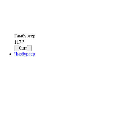
Гамбургер
117
₽
0
шт
Чизбургер