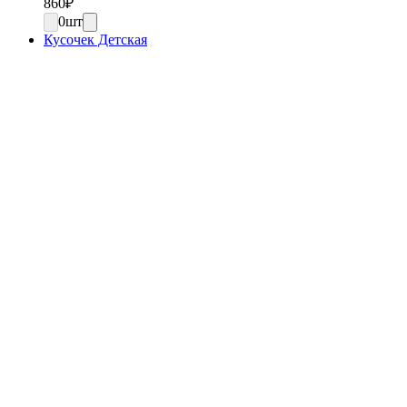
860
₽
0
шт
Кусочек Детская