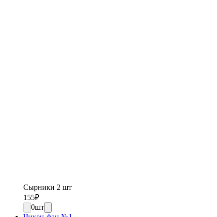
Сырники 2 шт
155
₽
0
шт
Чикен-фан №1