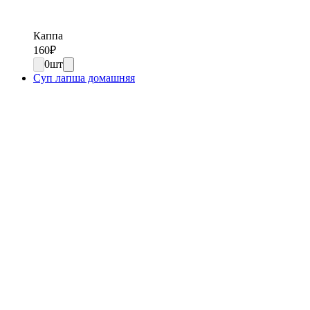
Каппа
160
₽
0
шт
Суп лапша домашняя