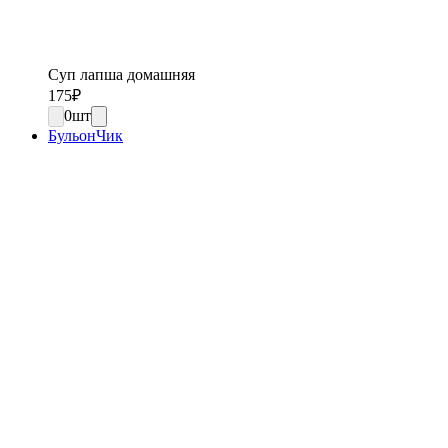
Суп лапша домашняя
175
₽
0
шт
БульонЧик