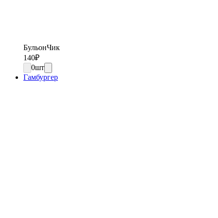
БульонЧик
140
₽
0
шт
Гамбургер