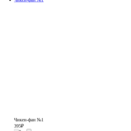
Чикен-фан №1
395
₽