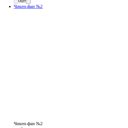
0
шт
Чикен-фан №2
Чикен-фан №2