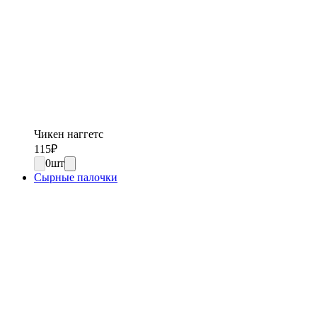
Чикен наггетс
115
₽
0
шт
Сырные палочки