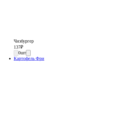
Чизбургер
137
₽
0
шт
Картофель Фри