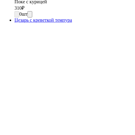
Поке с курицей
310
₽
0
шт
Цезарь с креветкой темпура