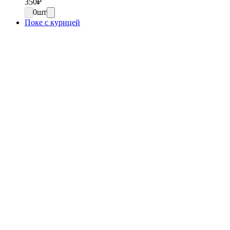
350
₽
0
шт
Поке с курицей