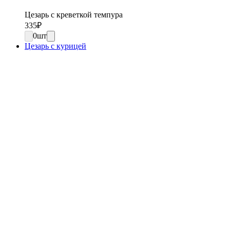
Цезарь с креветкой темпура
335
₽
0
шт
Цезарь с курицей