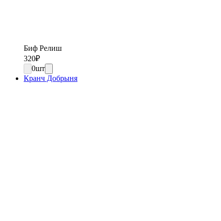
Биф Релиш
320
₽
0
шт
Кранч Добрыня