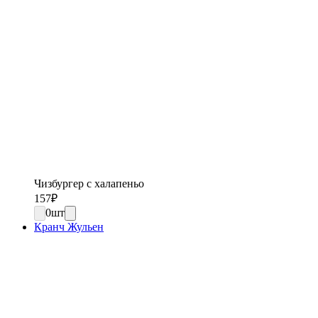
Чизбургер с халапеньо
157
₽
0
шт
Кранч Жульен