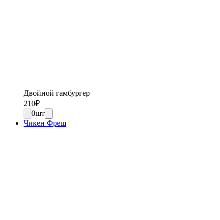
Двойной гамбургер
210
₽
0
шт
Чикен Фреш