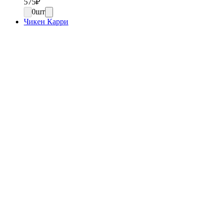
575
₽
0
шт
Чикен Карри