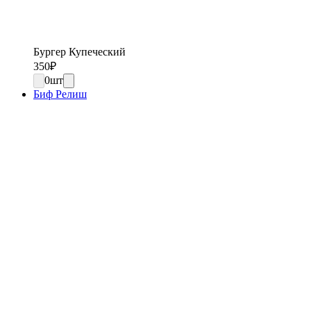
Бургер Купеческий
350
₽
0
шт
Биф Релиш