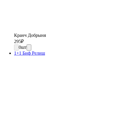
Кранч Добрыня
295
₽
0
шт
1+1 Биф Релиш