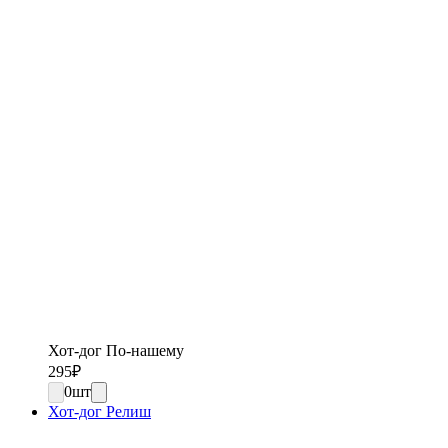
Хот-дог По-нашему
295
₽
0
шт
Хот-дог Релиш