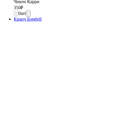
Чикен Карри
350
₽
0
шт
Кранч Бомбей