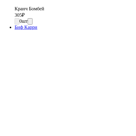
Кранч Бомбей
305
₽
0
шт
Биф Карри