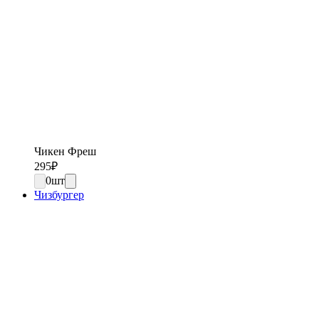
Чикен Фреш
295
₽
0
шт
Чизбургер