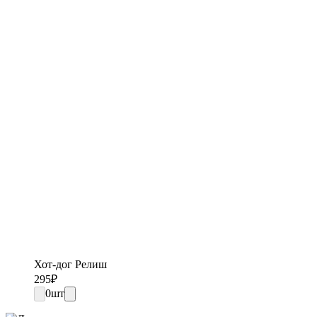
Хот-дог Релиш
295
₽
0
шт