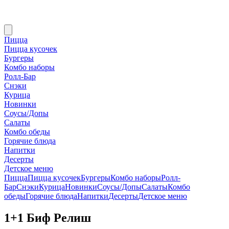
Пицца
Пицца кусочек
Бургеры
Комбо наборы
Ролл-Бар
Снэки
Курица
Новинки
Соусы/Допы
Салаты
Комбо обеды
Горячие блюда
Напитки
Десерты
Детское меню
Пицца
Пицца кусочек
Бургеры
Комбо наборы
Ролл-
Бар
Снэки
Курица
Новинки
Соусы/Допы
Салаты
Комбо
обеды
Горячие блюда
Напитки
Десерты
Детское меню
1+1 Биф Релиш