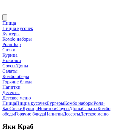
Пицца
Пицца кусочек
Бургеры
Комбо наборы
Ролл-Бар
Снэки
Курица
Новинки
Соусы/Допы
Салаты
Комбо обеды
Горячие блюда
Напитки
Десерты
Детское меню
Пицца
Пицца кусочек
Бургеры
Комбо наборы
Ролл-
Бар
Снэки
Курица
Новинки
Соусы/Допы
Салаты
Комбо
обеды
Горячие блюда
Напитки
Десерты
Детское меню
Яки Краб