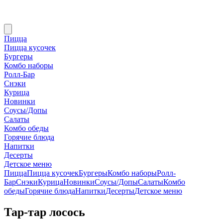
Пицца
Пицца кусочек
Бургеры
Комбо наборы
Ролл-Бар
Снэки
Курица
Новинки
Соусы/Допы
Салаты
Комбо обеды
Горячие блюда
Напитки
Десерты
Детское меню
Пицца
Пицца кусочек
Бургеры
Комбо наборы
Ролл-
Бар
Снэки
Курица
Новинки
Соусы/Допы
Салаты
Комбо
обеды
Горячие блюда
Напитки
Десерты
Детское меню
Тар-тар лосось