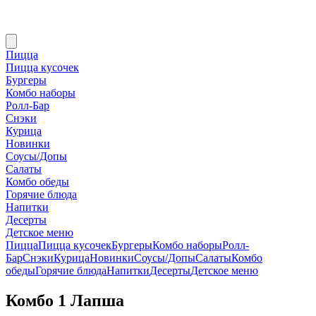
Пицца
Пицца кусочек
Бургеры
Комбо наборы
Ролл-Бар
Снэки
Курица
Новинки
Соусы/Допы
Салаты
Комбо обеды
Горячие блюда
Напитки
Десерты
Детское меню
Пицца
Пицца кусочек
Бургеры
Комбо наборы
Ролл-
Бар
Снэки
Курица
Новинки
Соусы/Допы
Салаты
Комбо
обеды
Горячие блюда
Напитки
Десерты
Детское меню
Комбо 1 Лапша