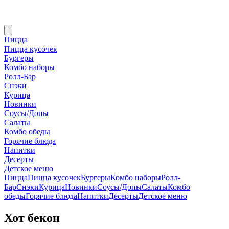
Пицца
Пицца кусочек
Бургеры
Комбо наборы
Ролл-Бар
Снэки
Курица
Новинки
Соусы/Допы
Салаты
Комбо обеды
Горячие блюда
Напитки
Десерты
Детское меню
Пицца
Пицца кусочек
Бургеры
Комбо наборы
Ролл-
Бар
Снэки
Курица
Новинки
Соусы/Допы
Салаты
Комбо
обеды
Горячие блюда
Напитки
Десерты
Детское меню
Хот бекон