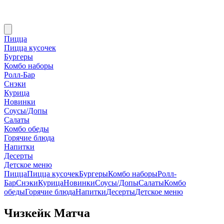
Пицца
Пицца кусочек
Бургеры
Комбо наборы
Ролл-Бар
Снэки
Курица
Новинки
Соусы/Допы
Салаты
Комбо обеды
Горячие блюда
Напитки
Десерты
Детское меню
Пицца
Пицца кусочек
Бургеры
Комбо наборы
Ролл-
Бар
Снэки
Курица
Новинки
Соусы/Допы
Салаты
Комбо
обеды
Горячие блюда
Напитки
Десерты
Детское меню
Чизкейк Матча