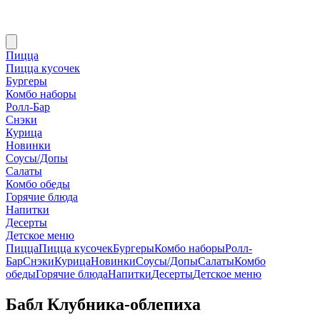
Пицца
Пицца кусочек
Бургеры
Комбо наборы
Ролл-Бар
Снэки
Курица
Новинки
Соусы/Допы
Салаты
Комбо обеды
Горячие блюда
Напитки
Десерты
Детское меню
Пицца
Пицца кусочек
Бургеры
Комбо наборы
Ролл-
Бар
Снэки
Курица
Новинки
Соусы/Допы
Салаты
Комбо
обеды
Горячие блюда
Напитки
Десерты
Детское меню
Бабл Клубника-облепиха